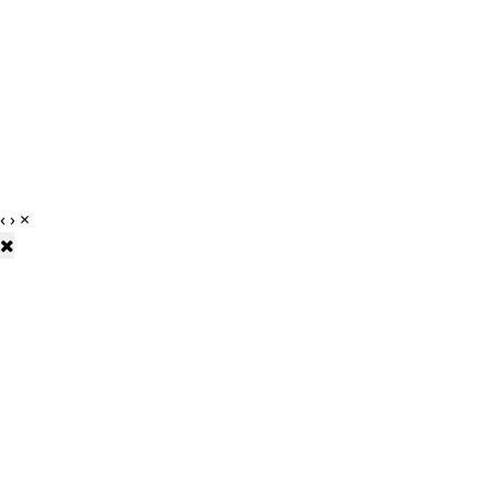
‹
›
×